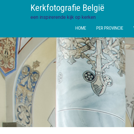
Ga
Kerkfotografie België
direct
naar
een inspirerende kijk op kerken
de
HOME
PER PROVINCIE
inhoud