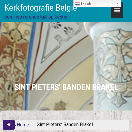
Ga
Dutch
Kerkfotografie België
direct
naar
een inspirerende kijk op kerken
de
inhoud
SINT PIETERS’ BANDEN BRAKEL
Sint Pieters’ Banden Brakel
Home