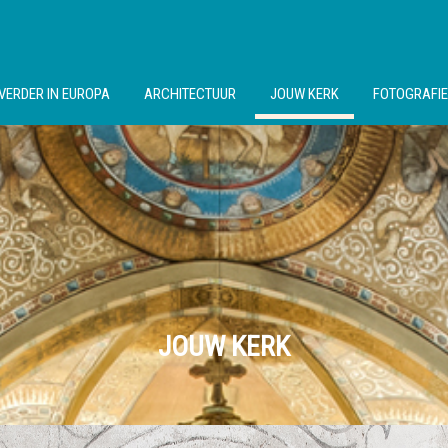
VERDER IN EUROPA
ARCHITECTUUR
JOUW KERK
FOTOGRAFIE
JOUW KERK