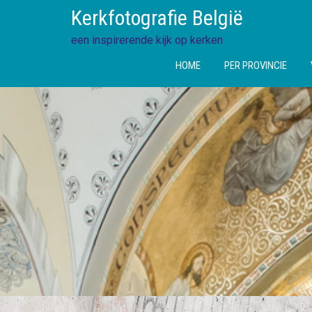
Ga
Kerkfotografie België
direct
naar
een inspirerende kijk op kerken
de
HOME
PER PROVINCIE
inhoud