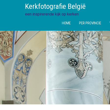
Ga
Kerkfotografie België
direct
naar
een inspirerende kijk op kerken
de
HOME
PER PROVINCIE
inhoud