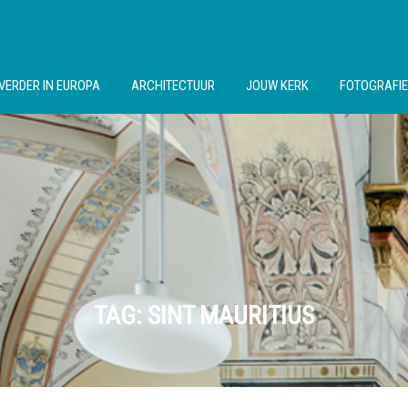
VERDER IN EUROPA
ARCHITECTUUR
JOUW KERK
FOTOGRAFIE
TAG:
SINT MAURITIUS