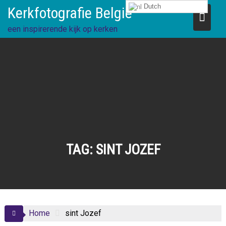
Ga
Dutch
Kerkfotografie België
direct
naar
een inspirerende kijk op kerken
de
inhoud
TAG:
SINT JOZEF
Home
sint Jozef