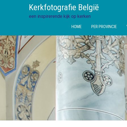
Ga
Kerkfotografie België
direct
naar
een inspirerende kijk op kerken
de
HOME
PER PROVINCIE
inhoud