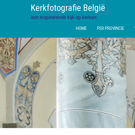
Ga
Kerkfotografie België
direct
naar
een inspirerende kijk op kerken
de
HOME
PER PROVINCIE
inhoud