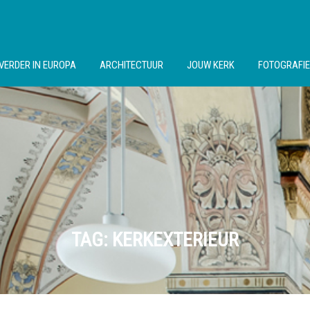
VERDER IN EUROPA
ARCHITECTUUR
JOUW KERK
FOTOGRAFIE
TAG:
KERKEXTERIEUR