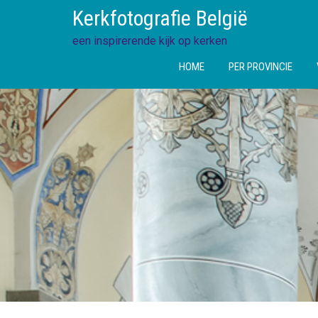
Ga
Kerkfotografie België
direct
naar
een inspirerende kijk op kerken
de
HOME
PER PROVINCIE
inhoud