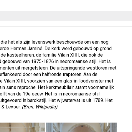
 die het als zijn levenswerk beschouwde om een nog
ngeerde Herman Jaminé. De kerk werd gebouwd op grond
e kasteelheren, de familie Vilain XIIII, die ook de
d gebouwd van 1875-1876 in neoromaanse stijl. Het is
ementen uit mergelsteen. De uitspringende westtoren met
eflankeerd door een halfronde traptoren. Aan de
e Vilain XIIII, voorzien van een glas-in-loodvenster met
ain sans reproche. Het kerkmeubilair stamt voornamelijk
elft van de 19e eeuw. Het is in neoromaanse stijl
itgevoerd in barokstijl. Het wijwatervat is uit 1789. Het
 & Leyser.
(Bron: Wikipedia)