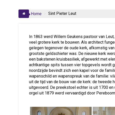
Sint Pieter Leut
Home
In 1863 werd Willem Geukens pastoor van Leut,
veel grotere kerk te bouwen. Als architect fu
gelegen tegenover de oude kerk, afkomstig van d
grootste geldschieter was. De nieuwe kerk wer
een bakstenen kruisbasiliek, afgewerkt met el
achtkantige spits tussen vier topgevels wordt g
noordzijde bevindt zich een kapel voor de famili
wapenschild en wapenspreuk van de familie: vil
uit de tijd van de bouw van de kerk: de tweede h
uitgevoerd. De preekstoel echter is uit 1700 en u
orgel uit 1879 werd vervaardigd door Pereboom