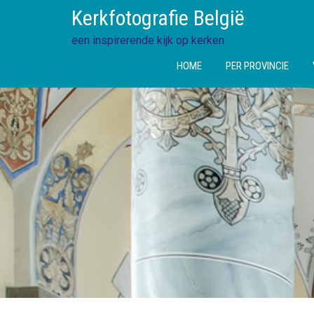
Ga
Kerkfotografie België
direct
naar
een inspirerende kijk op kerken
de
HOME
PER PROVINCIE
inhoud