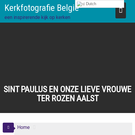
Ga
Dutch
Kerkfotografie België
direct
naar
een inspirerende kijk op kerken
de
inhoud
SINT PAULUS EN ONZE LIEVE VROUWE
TER ROZEN AALST
Home