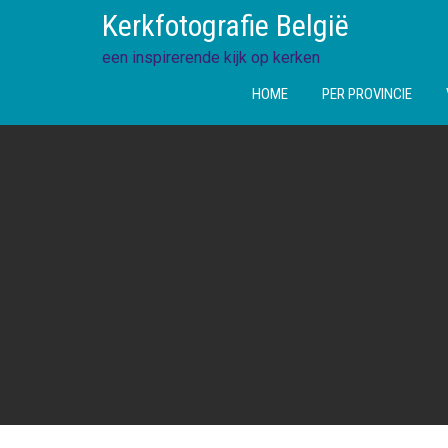
Ga
Kerkfotografie België
direct
naar
een inspirerende kijk op kerken
de
HOME
PER PROVINCIE
inhoud