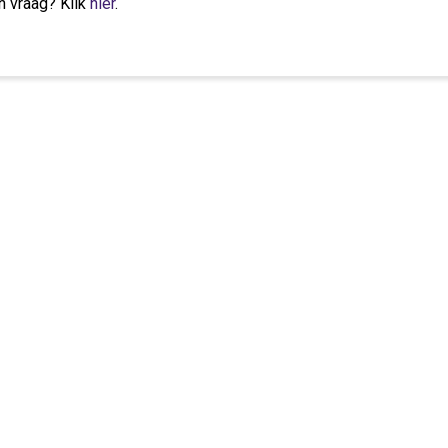
n vraag? Klik
hier
.