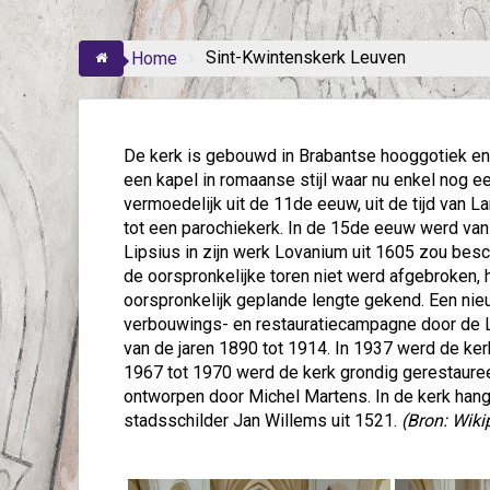
Sint-Kwintenskerk Leuven
Home
De kerk is gebouwd in Brabantse hooggotiek en 
een kapel in romaanse stijl waar nu enkel nog 
vermoedelijk uit de 11de eeuw, uit de tijd van 
tot een parochiekerk. In de 15de eeuw werd va
Lipsius in zijn werk Lovanium uit 1605 zou bes
de oorspronkelijke toren niet werd afgebroken, 
oorspronkelijk geplande lengte gekend. Een ni
verbouwings- en restauratiecampagne door de Le
van de jaren 1890 tot 1914. In 1937 werd de ker
1967 tot 1970 werd de kerk grondig gerestaure
ontworpen door Michel Martens. In de kerk han
stadsschilder Jan Willems uit 1521.
(Bron: Wiki