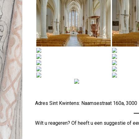
Adres Sint Kwintens: Naamsestraat 160a, 3000
Wilt u reageren? Of heeft u een suggestie of ee