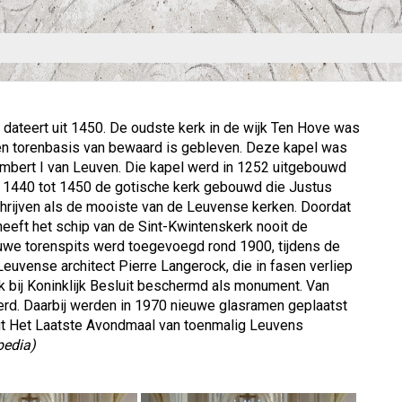
dateert uit 1450. De oudste kerk in de wijk Ten Hove was
een torenbasis van bewaard is gebleven. Deze kapel was
Lambert I van Leuven. Die kapel werd in 1252 uitgebouwd
n 1440 tot 1450 de gotische kerk gebouwd die Justus
chrijven als de mooiste van de Leuvense kerken. Doordat
heeft het schip van de Sint-Kwintenskerk nooit de
euwe torenspits werd toegevoegd rond 1900, tijdens de
uvense architect Pierre Langerock, die in fasen verliep
k bij Koninklijk Besluit beschermd als monument. Van
erd. Daarbij werden in 1970 nieuwe glasramen geplaatst
gt Het Laatste Avondmaal van toenmalig Leuvens
pedia)