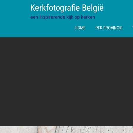
Ga
Kerkfotografie België
direct
naar
een inspirerende kijk op kerken
de
HOME
PER PROVINCIE
inhoud