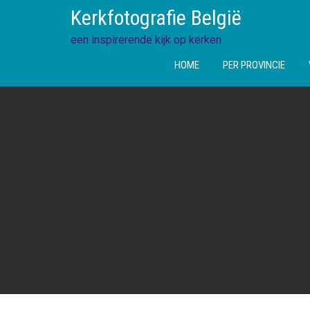
Ga
Kerkfotografie België
direct
naar
een inspirerende kijk op kerken
de
HOME
PER PROVINCIE
inhoud