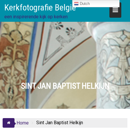
Ga
Dutch
Kerkfotografie België
direct
naar
een inspirerende kijk op kerken
de
inhoud
SINT JAN BAPTIST HELKIJN
Sint Jan Baptist Helkijn
Home