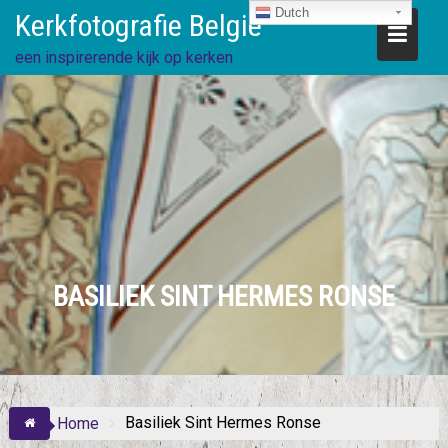
Ga
Dutch
Kerkfotografie België
direct
naar
een inspirerende kijk op kerken
de
inhoud
BASILIEK SINT HERMES RONSE
Basiliek Sint Hermes Ronse
Home