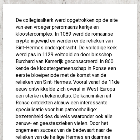
De collegiaalkerk werd opgetrokken op de site
van een vroeger preromaans kerkje en
kloostercomplex. In 1089 werd de romaanse
crypte ingewijd en werden er de relieken van
Sint-Hermes ondergebracht. De volledige kerk
werd pas in 1129 voltooid en door bisschop
Burchard van Kamerijk geconsacreerd. In 860
kende de kloostergemeenschap in Ronse een
eerste bloeiperiode met de komst van de
relieken van Sint-Hermes. Vooral vanaf de 11de
eeuw ontwikkelde zich overal in West-Europa
een sterke reliekencultus. De kanunniken uit
Ronse ontdekten algauw een interessante
specialisatie voor hun patroonheilige:
bezetenheid des duivels waaronder ook alle
zenuw- en geesteszieken vielen. Door het
ongemeen succes van de bedevaart naar de
relieken van de heilige Hermes en daarmee