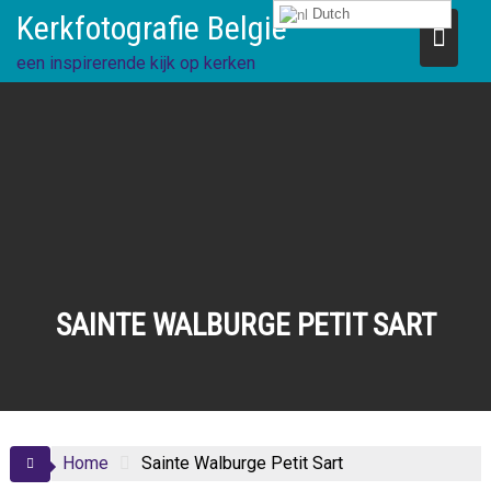
Ga
Dutch
Kerkfotografie België
direct
naar
een inspirerende kijk op kerken
de
inhoud
SAINTE WALBURGE PETIT SART
Home
Sainte Walburge Petit Sart