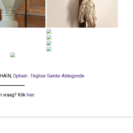
PHAIN,
Ophain : l’église Sainte-Aldegonde
n vraag? Klik
hier
.