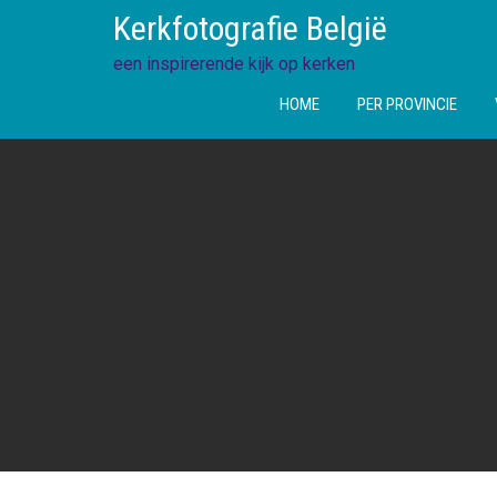
Ga
Kerkfotografie België
direct
naar
een inspirerende kijk op kerken
de
HOME
PER PROVINCIE
inhoud