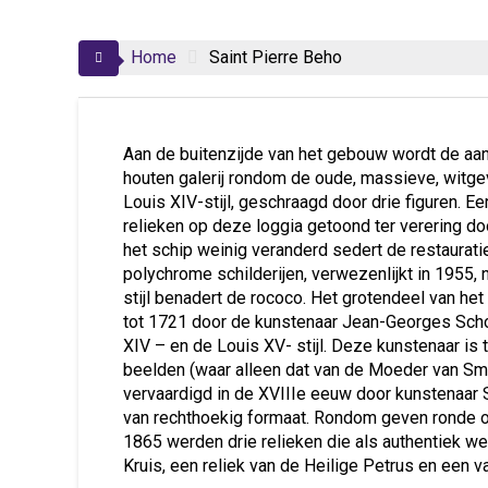
Home
Saint Pierre Beho
Aan de buitenzijde van het gebouw wordt de aa
houten galerij rondom de oude, massieve, witgev
Louis XIV-stijl, geschraagd door drie figuren. Eer
relieken op deze loggia getoond ter verering do
het schip weinig veranderd sedert de restauratie
polychrome schilderijen, verwezenlijkt in 1955,
stijl benadert de rococo. Het grotendeel van h
tot 1721 door de kunstenaar Jean-Georges Schol
XIV – en de Louis XV- stijl. Deze kunstenaar is 
beelden (waar alleen dat van de Moeder van Smart
vervaardigd in de XVIIIe eeuw door kunstenaar 
van rechthoekig formaat. Rondom geven ronde oc
1865 werden drie relieken die als authentiek we
Kruis, een reliek van de Heilige Petrus en een v