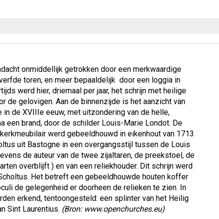
ndacht onmiddellijk getrokken door een merkwaardige
erfde toren, en meer bepaaldelijk door een loggia in
tijds werd hier, driemaal per jaar, het schrijn met heilige
or de gelovigen. Aan de binnenzijde is het aanzicht van
 in de XVIIIe eeuw, met uitzondering van de helle,
 na een brand, door de schilder Louis-Marie Londot. De
et kerkmeubilair werd gebeeldhouwd in eikenhout van 1713
tus uit Bastogne in een overgangsstijl tussen de Louis
tevens de auteur van de twee zijaltaren, de preekstoel, de
en overblijft ) en van een reliekhouder. Dit schrijn werd
Scholtus. Het betreft een gebeeldhouwde houten koffer
uli de gelegenheid er doorheen de relieken te zien. In
rden erkend, tentoongesteld: een splinter van het Heilig
an Sint Laurentius.
(Bron: www.openchurches.eu)