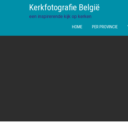
Ga
Kerkfotografie België
direct
naar
een inspirerende kijk op kerken
de
HOME
PER PROVINCIE
inhoud