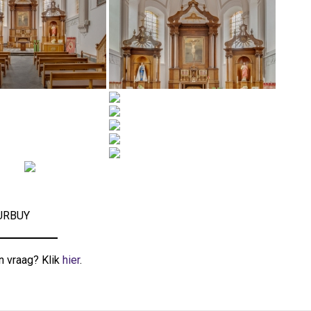
DURBUY
n vraag? Klik
hier
.