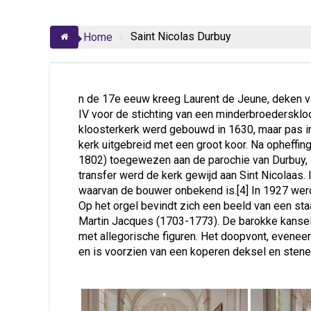
Saint Nicolas Durbuy
Home
n de 17e eeuw kreeg Laurent de Jeune, deken va
IV voor de stichting van een minderbroederskloos
kloosterkerk werd gebouwd in 1630, maar pas i
kerk uitgebreid met een groot koor. Na opheffin
1802) toegewezen aan de parochie van Durbuy, o
transfer werd de kerk gewijd aan Sint Nicolaas. 
waarvan de bouwer onbekend is.[4] In 1927 werd
Op het orgel bevindt zich een beeld van een sta
Martin Jacques (1703-1773). De barokke kansel i
met allegorische figuren. Het doopvont, eveneen
en is voorzien van een koperen deksel en stene