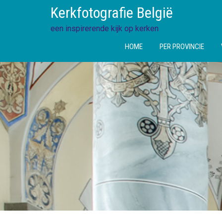
Ga
Kerkfotografie België
direct
naar
een inspirerende kijk op kerken
de
HOME
PER PROVINCIE
inhoud