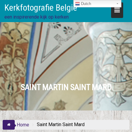
Ga
Dutch
Kerkfotografie België
direct
naar
een inspirerende kijk op kerken
de
inhoud
SAINT MARTIN SAINT MARD
Saint Martin Saint Mard
Home