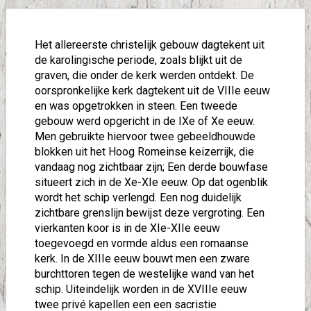
Het allereerste christelijk gebouw dagtekent uit
de karolingische periode, zoals blijkt uit de
graven, die onder de kerk werden ontdekt. De
oorspronkelijke kerk dagtekent uit de VIIIe eeuw
en was opgetrokken in steen. Een tweede
gebouw werd opgericht in de IXe of Xe eeuw.
Men gebruikte hiervoor twee gebeeldhouwde
blokken uit het Hoog Romeinse keizerrijk, die
vandaag nog zichtbaar zijn; Een derde bouwfase
situeert zich in de Xe-XIe eeuw. Op dat ogenblik
wordt het schip verlengd. Een nog duidelijk
zichtbare grenslijn bewijst deze vergroting. Een
vierkanten koor is in de XIe-XIIe eeuw
toegevoegd en vormde aldus een romaanse
kerk. In de XIIIe eeuw bouwt men een zware
burchttoren tegen de westelijke wand van het
schip. Uiteindelijk worden in de XVIIIe eeuw
twee privé kapellen een een sacristie