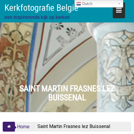
Ga
Dutch
Kerkfotografie België
direct
naar
een inspirerende kijk op kerken
de
inhoud
SAINT MARTIN FRASNES LEZ
BUISSENAL
Saint Martin Frasnes lez Buissenal
Home