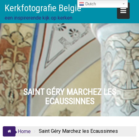
Ga
Dutch
Kerkfotografie België
direct
naar
een inspirerende kijk op kerken
de
inhoud
SAINT GÉRY MARCHEZ LES
ECAUSSINNES
Saint Géry Marchez les Ecaussinnes
Home