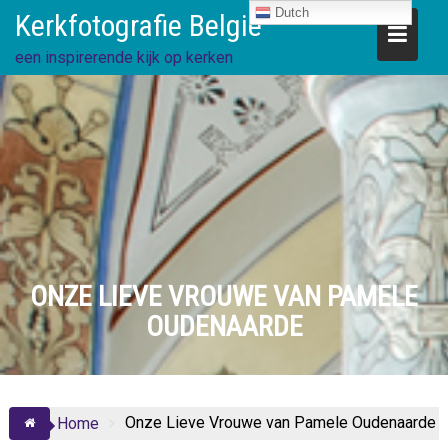
Ga
Dutch
Kerkfotografie België
direct
naar
een inspirerende kijk op kerken
de
inhoud
ONZE LIEVE VROUWE VAN PAMELE
OUDENAARDE
Onze Lieve Vrouwe van Pamele Oudenaarde
Home