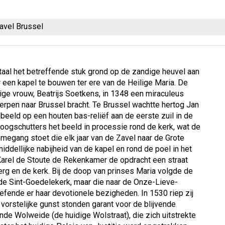
avel Brussel
taal het betreffende stuk grond op de zandige heuvel aan
 een kapel te bouwen ter ere van de Heilige Maria. De
ige vrouw, Beatrijs Soetkens, in 1348 een miraculeus
rpen naar Brussel bracht. Te Brussel wachtte hertog Jan
ebeeld op een houten bas-reliëf aan de eerste zuil in de
oogschutters het beeld in processie rond de kerk, wat de
egang stoet die elk jaar van de Zavel naar de Grote
ddellijke nabijheid van de kapel en rond de poel in het
Karel de Stoute de Rekenkamer de opdracht een straat
rg en de kerk. Bij de doop van prinses Maria volgde de
r de Sint-Goedelekerk, maar die naar de Onze-Lieve-
efende er haar devotionele bezigheden. In 1530 riep zij
n vorstelijke gunst stonden garant voor de blijvende
de Wolweide (de huidige Wolstraat), die zich uitstrekte