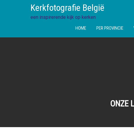
Ga
Kerkfotografie België
direct
naar
een inspirerende kijk op kerken
de
HOME
PER PROVINCIE
inhoud
ONZE L