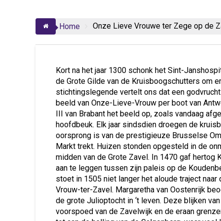
Onze Lieve Vrouwe ter Zege op de Z
Home
Kort na het jaar 1300 schonk het Sint-Janshospi
de Grote Gilde van de Kruisboogschutters om er
stichtingslegende vertelt ons dat een godvrucht
beeld van Onze-Lieve-Vrouw per boot van Antwe
III van Brabant het beeld op, zoals vandaag afg
hoofdbeuk. Elk jaar sindsdien droegen de kruisb
oorsprong is van de prestigieuze Brusselse Omm
Markt trekt. Huizen stonden opgesteld in de onmi
midden van de Grote Zavel. In 1470 gaf hertog 
aan te leggen tussen zijn paleis op de Koudenbe
stoet in 1505 niet langer het aloude traject naa
Vrouw-ter-Zavel. Margaretha van Oostenrijk beo
de grote Julioptocht in ‘t leven. Deze blijken va
voorspoed van de Zavelwijk en de eraan grenzen