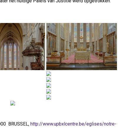
later het huidige Paleis van Justitie werd opgetrokken.
 1000 BRUSSEL,
http://www.upbxlcentre.be/eglises/notre-