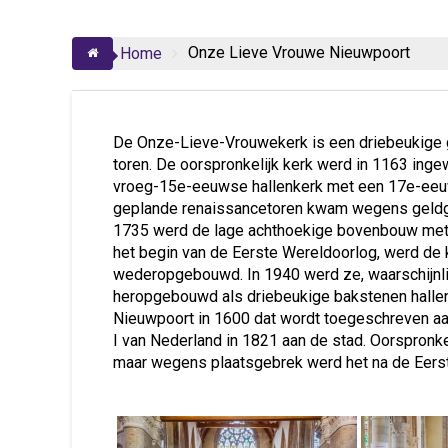
Onze Lieve Vrouwe Nieuwpoort
Home
De Onze-Lieve-Vrouwekerk is een driebeukige go
toren. De oorspronkelijk kerk werd in 1163 inge
vroeg-15e-eeuwse hallenkerk met een 17e-eeuw
geplande renaissancetoren kwam wegens geldge
1735 werd de lage achthoekige bovenbouw met op
het begin van de Eerste Wereldoorlog, werd de k
wederopgebouwd. In 1940 werd ze, waarschijnli
heropgebouwd als driebeukige bakstenen hallenke
Nieuwpoort in 1600 dat wordt toegeschreven aa
I van Nederland in 1821 aan de stad. Oorspronkeli
maar wegens plaatsgebrek werd het na de Eerst