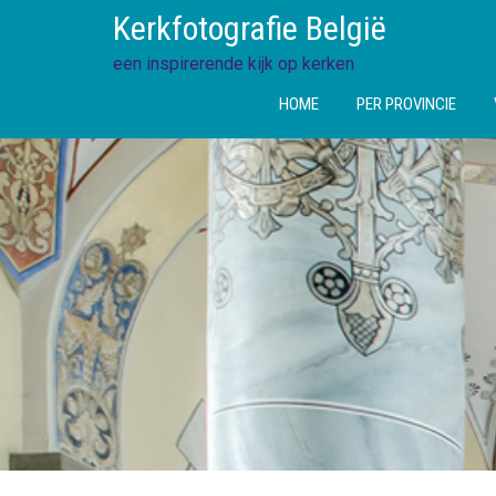
Ga
Kerkfotografie België
direct
naar
een inspirerende kijk op kerken
de
HOME
PER PROVINCIE
inhoud