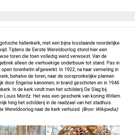
tische hallenkerk, met een bijna losstaande noordelijke
wijd. Tijdens de Eerste Wereldoorlog stond hier een
se toren die toen volledig werd verwoest. Van de
brek alleen de vierhoekige onderbouw tot stand. Pas in
en torenhelm afgewerkt. In 1922, na haar vernieling in
erk, behalve de toren, naar de oorspronkelijke plannen
jk door Engelse kanonnen, in brand geschoten en in 1946
rk. In de kerk vindt men het schilderij De Slag bij
n Louis Moritz. Het was een geschenk van koning Willem
jk hing het schilderij in de raadzaal van het stadhuis
e Wereldoorlog naar de kerk verhuisd.
(Bron: Wikipedia)