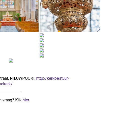
straat, NIEUWPOORT,
http://kerkbestuur-
wekerk/
n vraag? Klik
hier
.