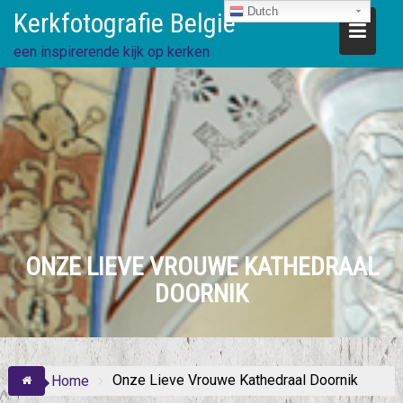
Ga
Dutch
Kerkfotografie België
direct
naar
een inspirerende kijk op kerken
de
inhoud
ONZE LIEVE VROUWE KATHEDRAAL
DOORNIK
Onze Lieve Vrouwe Kathedraal Doornik
Home