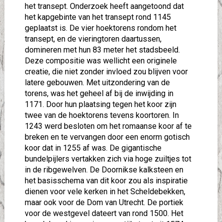
het transept. Onderzoek heeft aangetoond dat
het kapgebinte van het transept rond 1145
geplaatst is. De vier hoektorens rondom het
transept, en de vieringtoren daartussen,
domineren met hun 83 meter het stadsbeeld.
Deze compositie was wellicht een originele
creatie, die niet zonder invloed zou blijven voor
latere gebouwen. Met uitzondering van de
torens, was het geheel af bij de inwijding in
1171. Door hun plaatsing tegen het koor zijn
twee van de hoektorens tevens koortoren. In
1243 werd besloten om het romaanse koor af te
breken en te vervangen door een enorm gotisch
koor dat in 1255 af was. De gigantische
bundelpijlers vertakken zich via hoge zuiltjes tot
in de ribgewelven. De Doornikse kalksteen en
het basisschema van dit koor zou als inspiratie
dienen voor vele kerken in het Scheldebekken,
maar ook voor de Dom van Utrecht. De portiek
voor de westgevel dateert van rond 1500. Het