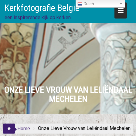
Ga
Dutch
Kerkfotografie België
direct
naar
een inspirerende kijk op kerken
de
inhoud
ONZE LIEVE VROUW VAN LELIËNDAAL
MECHELEN
Onze Lieve Vrouw van Leliëndaal Mechelen
Home