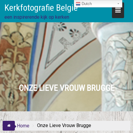
Ga
Dutch
Kerkfotografie België
direct
naar
een inspirerende kijk op kerken
de
inhoud
ONZE LIEVE VROUW BRUGGE
Onze Lieve Vrouw Brugge
Home