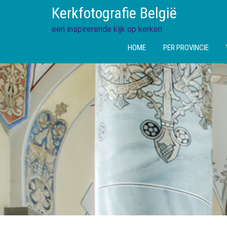
Ga
Kerkfotografie België
direct
naar
een inspirerende kijk op kerken
de
HOME
PER PROVINCIE
inhoud