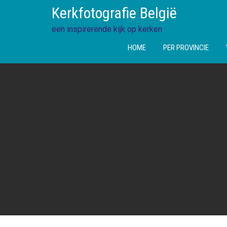
Ga
Kerkfotografie België
direct
naar
een inspirerende kijk op kerken
de
HOME
PER PROVINCIE
inhoud