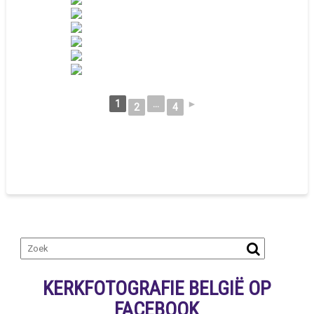
1
...
►
2
4
KERKFOTOGRAFIE BELGIË OP
FACEBOOK