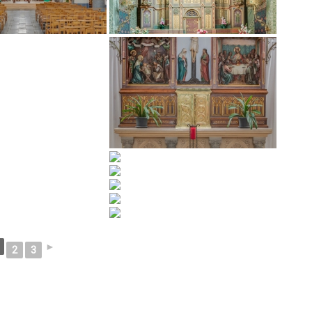
►
2
3