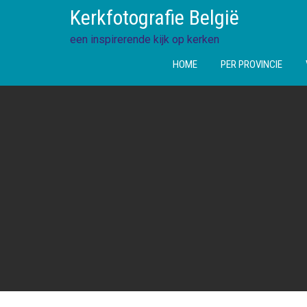
Ga
Kerkfotografie België
direct
naar
een inspirerende kijk op kerken
de
HOME
PER PROVINCIE
inhoud