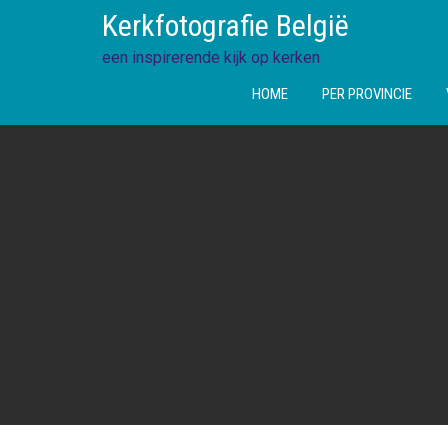
Ga
Kerkfotografie België
direct
naar
een inspirerende kijk op kerken
de
HOME
PER PROVINCIE
inhoud