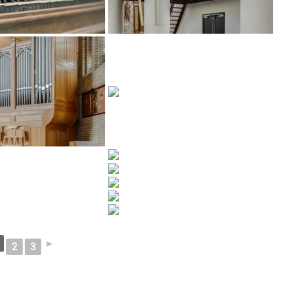
►
2
3