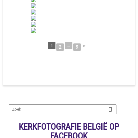
1
...
►
2
9
KERKFOTOGRAFIE BELGIË OP
FACEBOOK