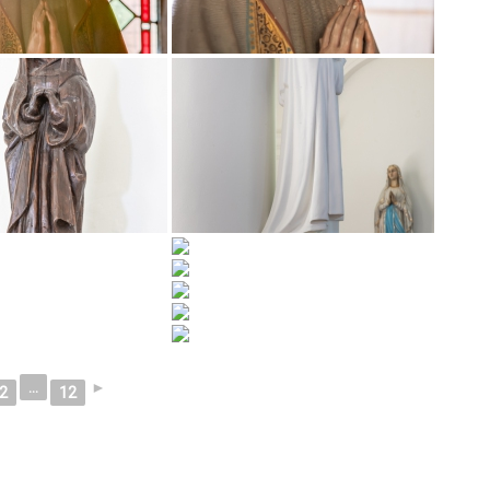
...
►
2
12