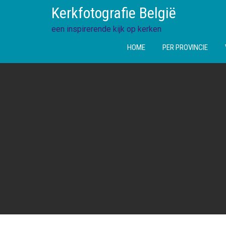
Ga
Kerkfotografie België
direct
naar
een inspirerende kijk op kerken
de
HOME
PER PROVINCIE
inhoud