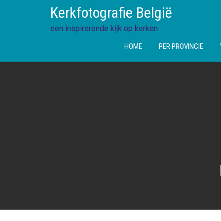
Ga
Kerkfotografie België
direct
naar
een inspirerende kijk op kerken
de
HOME
PER PROVINCIE
inhoud