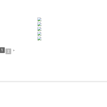
1
►
2