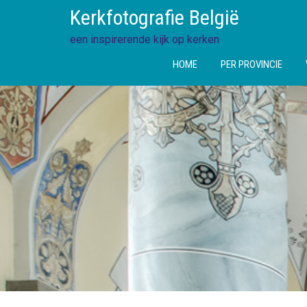
Ga
Kerkfotografie België
direct
naar
een inspirerende kijk op kerken
de
HOME
PER PROVINCIE
inhoud