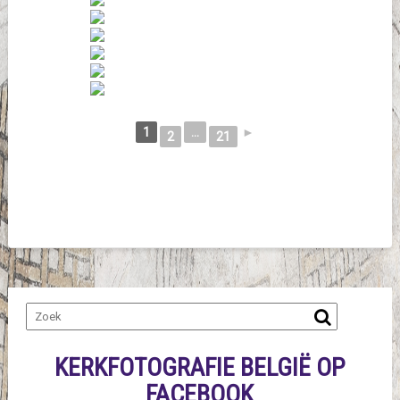
1
...
►
2
21
KERKFOTOGRAFIE BELGIË OP
FACEBOOK