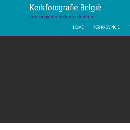
Ga
Kerkfotografie België
direct
naar
een inspirerende kijk op kerken
de
HOME
PER PROVINCIE
inhoud