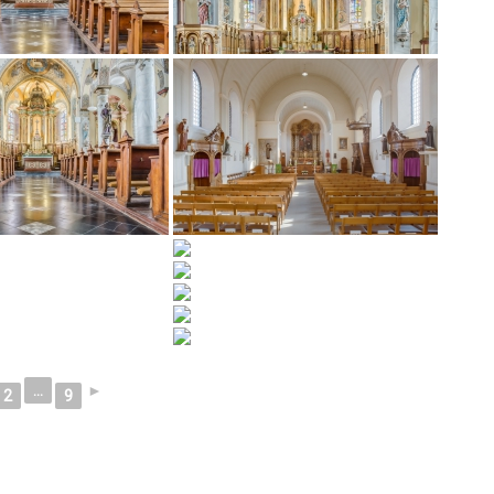
...
►
2
9