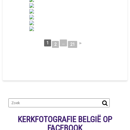
1
...
►
2
21
KERKFOTOGRAFIE BELGIË OP
FACEBOOK