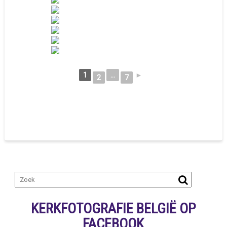
1
...
►
2
7
KERKFOTOGRAFIE BELGIË OP
FACEBOOK