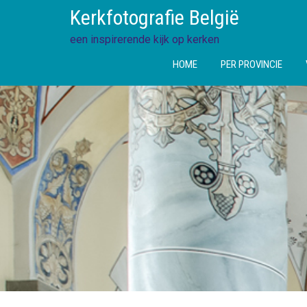
Ga
Kerkfotografie België
direct
naar
een inspirerende kijk op kerken
de
HOME
PER PROVINCIE
inhoud