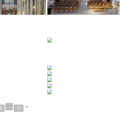
...
►
2
11