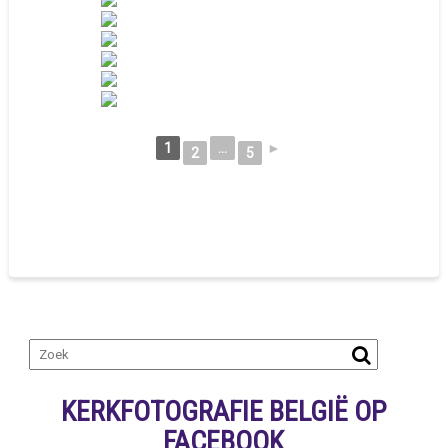
1
...
►
2
5
KERKFOTOGRAFIE BELGIË OP
FACEBOOK