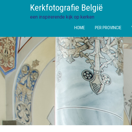
Ga
Kerkfotografie België
direct
naar
een inspirerende kijk op kerken
de
HOME
PER PROVINCIE
inhoud