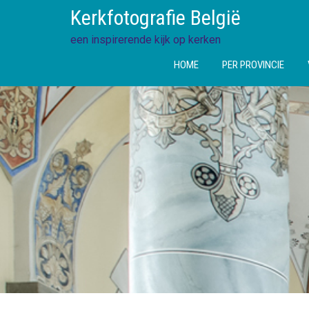
Ga
Kerkfotografie België
direct
naar
een inspirerende kijk op kerken
de
HOME
PER PROVINCIE
inhoud