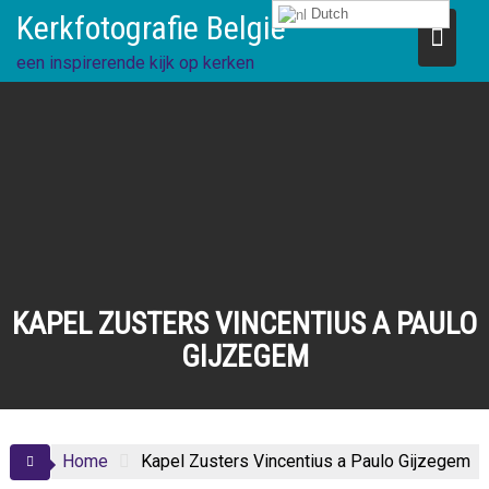
Ga
Dutch
Kerkfotografie België
direct
naar
een inspirerende kijk op kerken
de
inhoud
KAPEL ZUSTERS VINCENTIUS A PAULO
GIJZEGEM
Home
Kapel Zusters Vincentius a Paulo Gijzegem