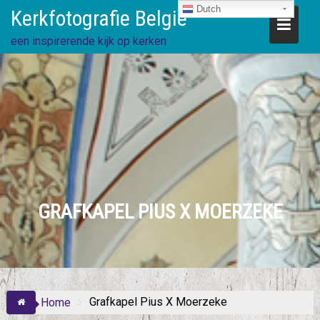
Ga
Dutch
Kerkfotografie België
direct
naar
een inspirerende kijk op kerken
de
inhoud
GRAFKAPEL PIUS X MOERZEKE
Grafkapel Pius X Moerzeke
Home