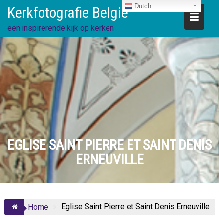
Ga
Dutch
Kerkfotografie België
direct
naar
een inspirerende kijk op kerken
de
inhoud
EGLISE SAINT PIERRE ET SAINT DENIS
ERNEUVILLE
Eglise Saint Pierre et Saint Denis Erneuville
Home