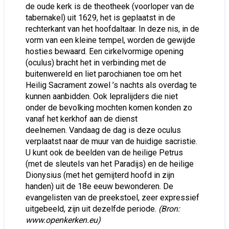
de oude kerk is de theotheek (voorloper van de
tabernakel) uit 1629, het is geplaatst in de
rechterkant van het hoofdaltaar. In deze nis, in de
vorm van een kleine tempel, worden de gewijde
hosties bewaard. Een cirkelvormige opening
(oculus) bracht het in verbinding met de
buitenwereld en liet parochianen toe om het
Heilig Sacrament zowel ’s nachts als overdag te
kunnen aanbidden. Ook lepralijders die niet
onder de bevolking mochten komen konden zo
vanaf het kerkhof aan de dienst
deelnemen. Vandaag de dag is deze oculus
verplaatst naar de muur van de huidige sacristie.
U kunt ook de beelden van de heilige Petrus
(met de sleutels van het Paradijs) en de heilige
Dionysius (met het gemijterd hoofd in zijn
handen) uit de 18e eeuw bewonderen. De
evangelisten van de preekstoel, zeer expressief
uitgebeeld, zijn uit dezelfde periode.
(Bron:
www.openkerken.eu)