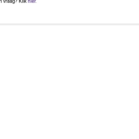
n vraag? Klik
hier
.