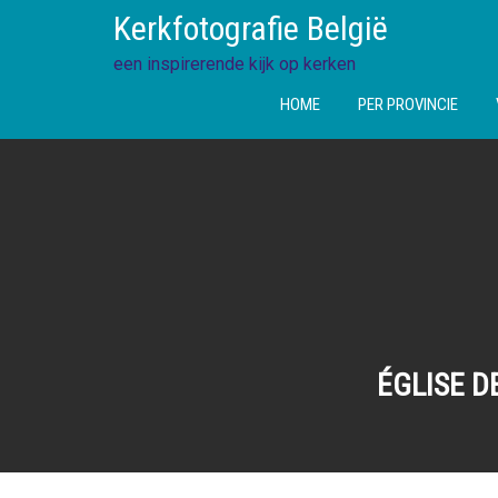
Ga
Kerkfotografie België
direct
naar
een inspirerende kijk op kerken
de
HOME
PER PROVINCIE
inhoud
ÉGLISE D